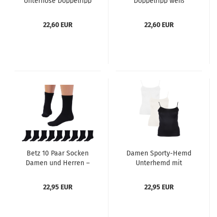
Unterhose Doppelripp
Doppelripp weiß
von AMMANN Farbe
Größen 5 - 9 von
weiß Größe: 5-8
AMMANN
22,60 EUR
22,60 EUR
Betz 10 Paar Socken
Damen Sporty-Hemd
Damen und Herren –
Unterhemd mit
Baumwolle mit
Spaghetti-Trägern in 3
Komfortbund ohne
Farben weiß, schwarz
22,95 EUR
22,95 EUR
drückende Naht –
und champagner
Classic – Größen 35 –
Größen 38 - 46
50 Farben Schwarz