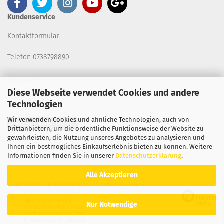
Kundenservice
Kontaktformular
Telefon 0738798890
B2B-SHOP
Diese Webseite verwendet Cookies und andere
Technologien
Wir verwenden Cookies und ähnliche Technologien, auch von
Vertrag widerrufen
Drittanbietern, um die ordentliche Funktionsweise der Website zu
gewährleisten, die Nutzung unseres Angebotes zu analysieren und
Ihnen ein bestmögliches Einkaufserlebnis bieten zu können. Weitere
Copyright 2026. All Rights Reserved.
Informationen finden Sie in unserer
Datenschutzerklärung
.
Alle Akzeptieren
Ausgewählte Top-Bewertungen für www.betzshop.de
28.07.26
▼
toller Kundenservice -
Nur Notwendige
nachdem das Paket nicht
richtig adressiert war, ging
die Ware zurück. Das war