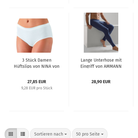
3 Stück Damen
Lange Unterhose mit
Hüftslips von NINA von
Eingriff von AMMANN
C. Farben schwarz und
Farbe dunkelblau
weiß Größen 40 - 50
Größen 5 - 9
27,85 EUR
28,90 EUR
9,28 EUR pro Stück
Sortieren nach
50 pro Seite