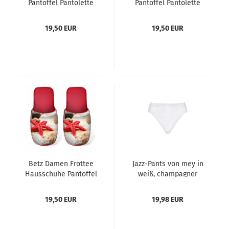
Pantoffel Pantolette
Pantoffel Pantolette
Slipper Sie und Ihn
Slipper Sie und Ihn
Summer Jersey Gr. L
Surfen Jersey Gr. L
19,50 EUR
19,50 EUR
Betz Damen Frottee
Jazz-Pants von mey in
Hausschuhe Pantoffel
weiß, champagner
Pantoletten SEESTERN
oder schwarz Größen
rot, Größe M (36/40)
38 - 46
19,50 EUR
19,98 EUR