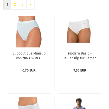
1
2
3
»
Slipboutique Minislip
Modern Basic -
von NINA VON C.
Taillenslip für Damen
Farben weiß und
von NINA VON C. Farbe
schwarz Größen 38 - 46
weiß Größen 38 - 50
6,75 EUR
7,35 EUR