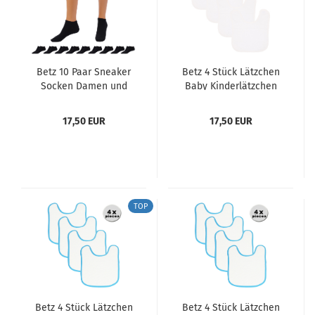
Betz 10 Paar Sneaker
Betz 4 Stück Lätzchen
Socken Damen und
Baby Kinderlätzchen
Herren - Füßlinge –
mit Klettverschluß Latz
Kurze Socken -
Farbe: Weiß,
17,50 EUR
17,50 EUR
Baumwolle mit
Einfassung weiß,
Komfortbund ohne
Größe: 30 x 40 cm
drückende Naht –
Classic – Größen 35 –
46 Farben Schwarz
Weiß Grau
TOP
Betz 4 Stück Lätzchen
Betz 4 Stück Lätzchen