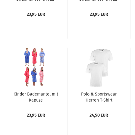
mit Kapuze
mit Kapuze
Kinderbademantel
Kinderbademantel
23,95 EUR
23,95 EUR
Farbe hellblau Größe
Farbe rosa Größe 128-
128-176
176
Kinder Bademantel mit
Polo & Sportswear
Kapuze
Herren T-Shirt
Kinderbademantel
Doppelpack Rundhals
Kids Comfort gestreift
2 Stück Herren
23,95 EUR
24,50 EUR
oder Uni in den Farben:
Unterhemd Halbarm
blau und pink
Farbe: weiß