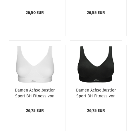
weiß, midnight und
Mey in 3 Farben weiß,
black Größen 5 - 8 von
champagner und
26,50 EUR
26,55 EUR
CECEBA
schwarz Größen 38 -
48
Damen Achselbustier
Damen Achselbustier
Sport BH Fitness von
Sport BH Fitness von
SPEIDEL Farbe weiß
SPEIDEL Farbe schwarz
Größen 38 - 46
Größen 38 - 46
26,75 EUR
26,75 EUR