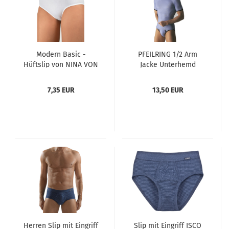
Modern Basic -
PFEILRING 1/2 Arm
Hüftslip von NINA VON
Jacke Unterhemd
C. Farben weiß und
Feinripp blue line
schwarz Größen 40 -
Größen 5 - 9
7,35 EUR
13,50 EUR
50
Herren Slip mit Eingriff
Slip mit Eingriff ISCO