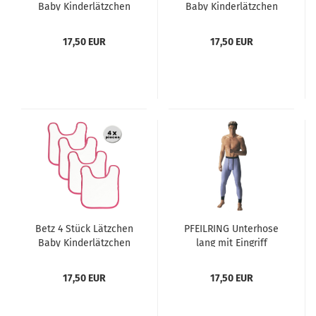
Baby Kinderlätzchen
Baby Kinderlätzchen
mit Klettverschluß Latz
mit Klettverschluß Latz
Größe: 30 x 40 cm
Farbe: Weiß,
17,50 EUR
17,50 EUR
Einfassung blau,
Größe: 30 x 40 cm
Betz 4 Stück Lätzchen
PFEILRING Unterhose
Baby Kinderlätzchen
lang mit Eingriff
mit Klettverschluß Latz
Feinripp blue line
Farbe: Weiß,
Größen 5-9
17,50 EUR
17,50 EUR
Einfassung Pink, Größe:
30 x 40 cm