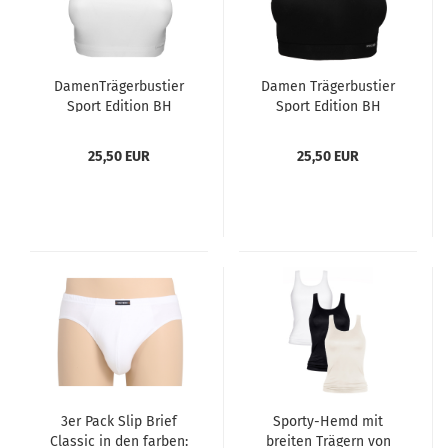
DamenTrägerbustier
Damen Trägerbustier
Sport Edition BH
Sport Edition BH
Fitness Unterwäsche
Fitness Unterwäsche
100% BIO Baumwolle
100% BIO Baumwolle
25,50 EUR
25,50 EUR
von SPEIDEL Farbe
von SPEIDEL Farbe
weiß Größen 38 - 46
schwarz Größen 38 - 46
3er Pack Slip Brief
Sporty-Hemd mit
Classic in den farben:
breiten Trägern von