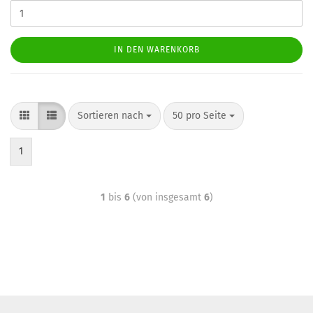
IN DEN WARENKORB
Sortieren nach
50 pro Seite
1
1
bis
6
(von insgesamt
6
)