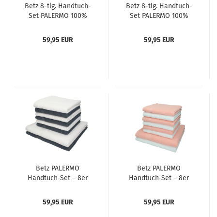
Betz 8-tlg. Handtuch-
Betz 8-tlg. Handtuch-
Set PALERMO 100%
Set PALERMO 100%
Baumwolle 2
Baumwolle 2
Duschtücher 6
Duschtücher 6
59,95 EUR
59,95 EUR
Handtücher Farbe
Handtücher Farbe grün
türkis
Betz PALERMO
Betz PALERMO
Handtuch-Set – 8er
Handtuch-Set – 8er
Handtücher-Set - 2x
Handtücher-Set - 2x
Duschtücher - 6x
Duschtücher - 6x
59,95 EUR
59,95 EUR
Handtücher Weiß /
Handtücher – Weiß /
Anthrazit
Apricot