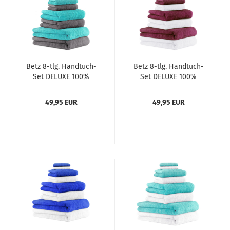
Betz 8-tlg. Handtuch-
Betz 8-tlg. Handtuch-
Set DELUXE 100%
Set DELUXE 100%
Baumwolle 2
Baumwolle 2
Badetücher 2
Badetücher 2
49,95 EUR
49,95 EUR
Duschtücher 2
Duschtücher 2
Handtücher 2
Handtücher 2
Seiftücher Farbe
Seiftücher Farbe weiß
anthrazit grau und
und pflaume
türkis