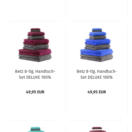
Handtücher 2
Handtücher 2
Seiftücher
Seiftücher Farbe weiß
und anthrazit grau
Betz 8-tlg. Handtuch-
Betz 8-tlg. Handtuch-
Set DELUXE 100%
Set DELUXE 100%
Baumwolle 2
Baumwolle 2
Badetücher 2
Badetücher 2
49,95 EUR
49,95 EUR
Duschtücher 2
Duschtücher 2
Handtücher 2
Handtücher 2
Seiftücher Farbe
Seiftücher Farbe
anthrazit grau und
anthrazit grau und
pflaume
blau