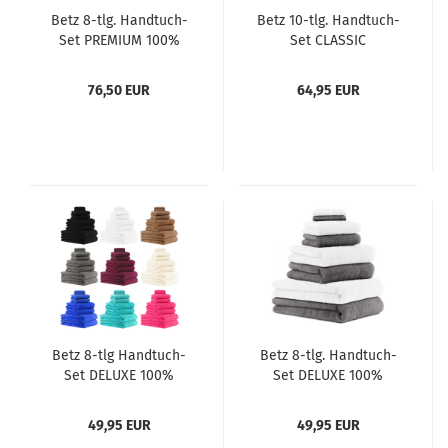
Betz 8-tlg. Handtuch-
Betz 10-tlg. Handtuch-
Set PREMIUM 100%
Set CLASSIC
Baumwolle 8
100%Baumwolle 2
Handtücher Größe
Duschtücher 4
76,50 EUR
64,95 EUR
50x100 cm
Handtücher 2
Gästetücher 2
Seiftücher Farbe
smaragdgrün und
silbergrau
Betz 8-tlg Handtuch-
Betz 8-tlg. Handtuch-
Set DELUXE 100%
Set DELUXE 100%
Baumwolle 2
Baumwolle 2
Badetücher 2
Badetücher 2
49,95 EUR
49,95 EUR
Duschtücher 2
Duschtücher 2