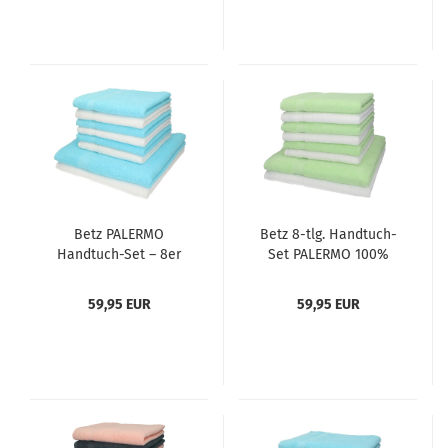
Betz PALERMO
Betz 8-tlg. Handtuch-
Handtuch-Set – 8er
Set PALERMO 100%
Handtücher-Set - 2x
Baumwolle 2
Duschtücher - 6x
Duschtücher 6
59,95 EUR
59,95 EUR
Handtücher Weiß /
Handtücher Farbe weiß
Türkis
und grün