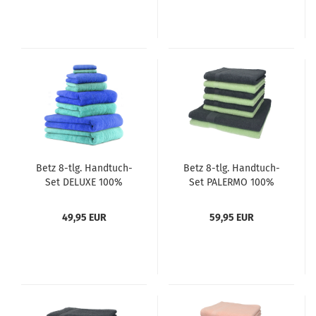
Handtücher 2
Handtücher 2
Seiftücher Farbe
Seiftücher Farbe
pflaume und blau
pflaume und türkis
Betz 8-tlg. Handtuch-
Betz 8-tlg. Handtuch-
Set DELUXE 100%
Set PALERMO 100%
Baumwolle 2
Baumwolle 2
Badetücher 2
Duschtücher 6
49,95 EUR
59,95 EUR
Duschtücher 2
Handtücher Farbe
Handtücher 2
anthrazit und grün
Seiftücher Farbe türkis
und blau