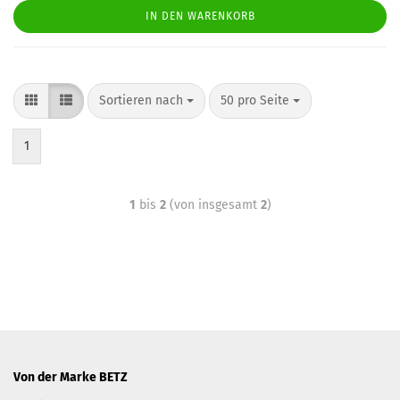
IN DEN WARENKORB
Sortieren nach
50 pro Seite
1
1
bis
2
(von insgesamt
2
)
Von der Marke BETZ