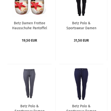
Betz Damen Frottee
Betz Polo &
Hausschuhe Pantoffel
Sportswear Damen
Pantoletten SEESTERN
Sweathose,
rot, Größe M (36/40)
Freizeithose Sporthose
19,50 EUR
31,50 EUR
Trainingshose
Jogginghose Farbe
schwarz
Betz Polo &
Betz Polo &