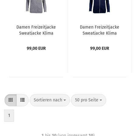
Damen Freizeitjacke
Damen Freizeitjacke
Sweatjacke Klima
Sweatjacke Klima
Komfort von hajo
Komfort von hajo
Farbe: grau-melange
Farbe: marine
99,00 EUR
99,00 EUR
Größen: 38-48
dunkelblau Größen:
38-48
Sortieren nach
50 pro Seite
1
1
bis
10
(von insgesamt
10
)