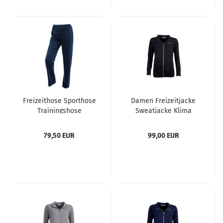
Freizeithose Sporthose
Damen Freizeitjacke
Trainingshose
Sweatjacke Klima
Jogginghose
Komfort von hajo
Sweathose Damen von
Farbe: schwarz Größen:
79,50 EUR
99,00 EUR
hajo Farbe marine
38-48