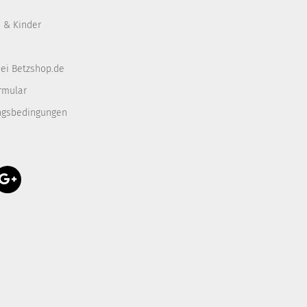
 & Kinder
ei Betzshop.de
rmular
ngsbedingungen