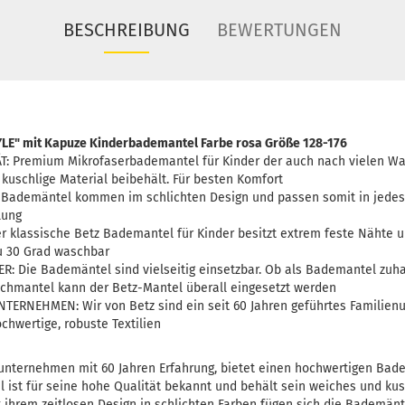
BESCHREIBUNG
BEWERTUNGEN
LE" mit Kapuze Kinderbademantel Farbe rosa Größe 128-176
: Premium Mikrofaserbademantel für Kinder der auch nach vielen W
kuschlige Material beibehält. Für besten Komfort
 Bademäntel kommen im schlichten Design und passen somit in jedes 
lung
 klassische Betz Bademantel für Kinder besitzt extrem feste Nähte u
zu 30 Grad waschbar
: Die Bademäntel sind vielseitig einsetzbar. Ob als Bademantel zu
hmantel kann der Betz-Mantel überall eingesetzt werden
ERNEHMEN: Wir von Betz sind ein seit 60 Jahren geführtes Familie
chwertige, robuste Textilien
nunternehmen mit 60 Jahren Erfahrung, bietet einen hochwertigen Bad
 ist für seine hohe Qualität bekannt und behält sein weiches und ku
 ihrem zeitlosen Design in schlichten Farben fügen sich die Bademänt