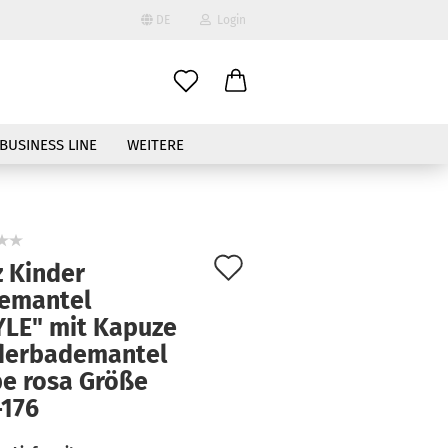
DE
Login
ählen
BUSINESS LINE
WEITERE
Auf
z Kinder
den
emantel
to erstellen
YLE" mit Kapuze
Merkzettel
swort vergessen?
derbademantel
be rosa Größe
-176