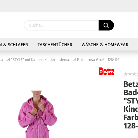
Sprache ausw
 & SCHLAFEN
TASCHENTÜCHER
WÄSCHE & HOMEWEAR
mantel "STYLE" mit Kapuze Kinderbademantel Farbe rosa Größe 128-176
Bet
Bad
Kon
"ST
Pas
Kin
Far
128