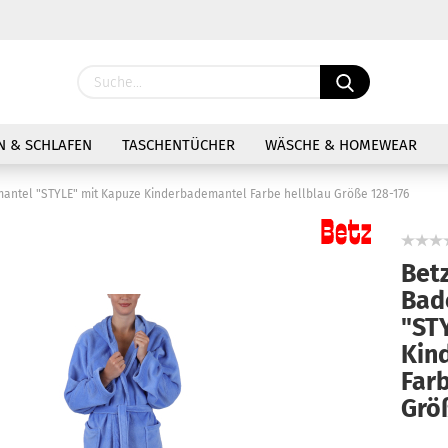
Sprache ausw
 & SCHLAFEN
TASCHENTÜCHER
WÄSCHE & HOMEWEAR
mantel "STYLE" mit Kapuze Kinderbademantel Farbe hellblau Größe 128-176
Bet
Bad
Kon
"ST
Pas
Kin
Farb
Grö