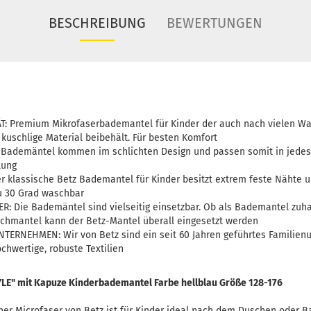
BESCHREIBUNG
BEWERTUNGEN
: Premium Mikrofaserbademantel für Kinder der auch nach vielen W
kuschlige Material beibehält. Für besten Komfort
 Bademäntel kommen im schlichten Design und passen somit in jedes 
lung
 klassische Betz Bademantel für Kinder besitzt extrem feste Nähte u
zu 30 Grad waschbar
: Die Bademäntel sind vielseitig einsetzbar. Ob als Bademantel zu
hmantel kann der Betz-Mantel überall eingesetzt werden
ERNEHMEN: Wir von Betz sind ein seit 60 Jahren geführtes Familie
chwertige, robuste Textilien
LE" mit Kapuze Kinderbademantel Farbe hellblau Größe 128-176
r Microfaser von Betz ist für Kinder ideal nach dem Duschen oder Ba