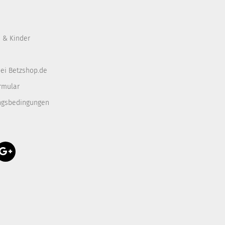
 & Kinder
ei Betzshop.de
rmular
ngsbedingungen