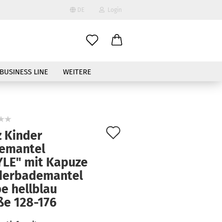
DE
Login
ählen
BUSINESS LINE
WEITERE
Auf
z Kinder
den
emantel
to erstellen
YLE" mit Kapuze
Merkzettel
swort vergessen?
derbademantel
e hellblau
ße 128-176