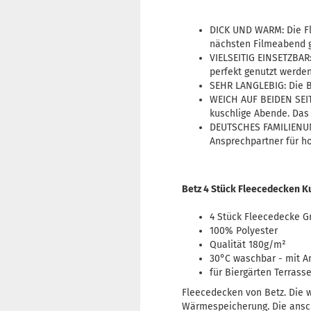
DICK UND WARM: Die Fl
nächsten Filmeabend g
VIELSEITIG EINSETZBAR
perfekt genutzt werde
SEHR LANGLEBIG: Die B
WEICH AUF BEIDEN SEIT
kuschlige Abende. Das 
DEUTSCHES FAMILIENUNT
Ansprechpartner für ho
Betz 4 Stück Fleecedecken 
4 Stück Fleecedecke G
100% Polyester
Qualität 180g/m²
30°C waschbar - mit A
für Biergärten Terras
Fleecedecken von Betz. Die 
Wärmespeicherung. Die ansc