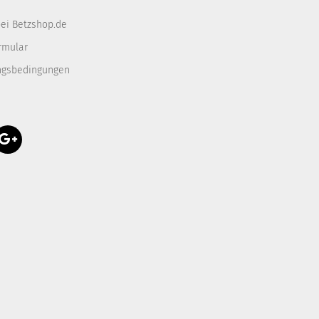
ei Betzshop.de
rmular
ngsbedingungen