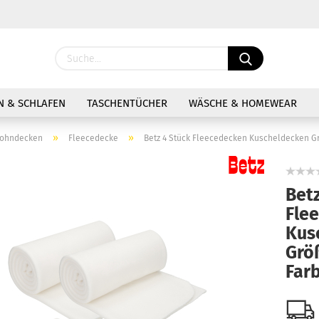
Sprache ausw
 & SCHLAFEN
TASCHENTÜCHER
WÄSCHE & HOMEWEAR
»
»
ohndecken
Fleecedecke
Betz 4 Stück Fleecedecken Kuscheldecken G
Betz
Fle
Kon
Kus
Pas
Grö
Far