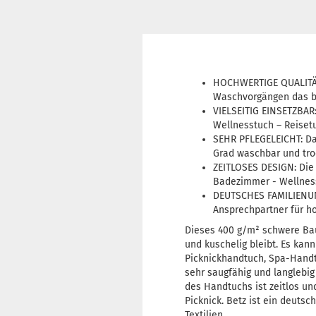
HOCHWERTIGE QUALITÄT:
Waschvorgängen das be
VIELSEITIG EINSETZBAR:
Wellnesstuch – Reiset
SEHR PFLEGELEICHT: Das
Grad waschbar und tro
ZEITLOSES DESIGN: Die
Badezimmer - Wellness
DEUTSCHES FAMILIENUNT
Ansprechpartner für ho
Dieses 400 g/m² schwere Ba
und kuschelig bleibt. Es kan
Picknickhandtuch, Spa-Handtu
sehr saugfähig und langlebig
des Handtuchs ist zeitlos un
Picknick. Betz ist ein deuts
Textilien.