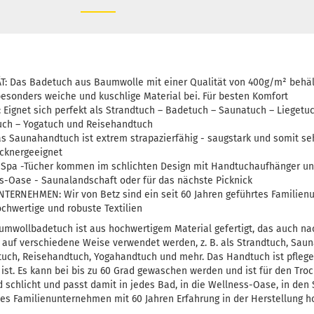
 Das Badetuch aus Baumwolle mit einer Qualität von 400g/m² behäl
sonders weiche und kuschlige Material bei. Für besten Komfort
 Eignet sich perfekt als Strandtuch – Badetuch – Saunatuch – Liegetuc
uch – Yogatuch und Reisehandtuch
 Saunahandtuch ist extrem strapazierfähig - saugstark und somit seh
cknergeeignet
 Spa -Tücher kommen im schlichten Design mit Handtuchaufhänger un
-Oase - Saunalandschaft oder für das nächste Picknick
ERNEHMEN: Wir von Betz sind ein seit 60 Jahren geführtes Familie
chwertige und robuste Textilien
umwollbadetuch ist aus hochwertigem Material gefertigt, das auch 
n auf verschiedene Weise verwendet werden, z. B. als Strandtuch, Saun
ch, Reisehandtuch, Yogahandtuch und mehr. Das Handtuch ist pflegele
 ist. Es kann bei bis zu 60 Grad gewaschen werden und ist für den Tro
d schlicht und passt damit in jedes Bad, in die Wellness-Oase, in de
ches Familienunternehmen mit 60 Jahren Erfahrung in der Herstellung 