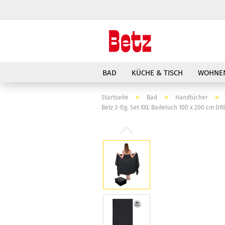
BAD
KÜCHE & TISCH
WOHNEN
»
»
»
Startseite
Bad
Handtücher
Betz 3-tlg. Set XXL Badetuch 100 x 200 cm