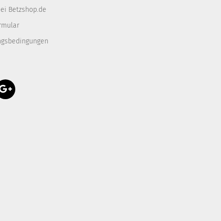
ei Betzshop.de
rmular
ngsbedingungen