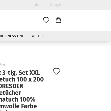
DE
Login
ählen
BUSINESS LINE
WEITERE
Auf
 3-tlg. Set XXL
to erstellen
den
etuch 100 x 200
swort vergessen?
DRESDEN
Merkzettel
etücher
natuch 100%
mwolle Farbe