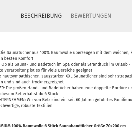
BESCHREIBUNG
BEWERTUNGEN
e Saunatücher aus 100% Baumwolle überzeugen mit dem weichen, ku
den besten Komfort
: Ob als Sauna- und Badetuch im Spa oder als Strandtuch im Urlaub -
te Verarbeitung ist es für viele Bereiche geeignet
 hautsympathischen, saugstarken XXL Saunatücher sind sehr strapazie
n und sind auch trocknergeeignet
R: Die großen Hand- und Badetücher haben eine doppelte Bordüre u
n diesem Set erhältst du 6 Stück
ERNEHMEN: Wir von Betz sind ein seit 60 Jahren geführtes Familie
chwertige, robuste Textilien
PREMIUM 100% Baumwolle 6 Stück Saunahandtücher Größe 70x200 cm