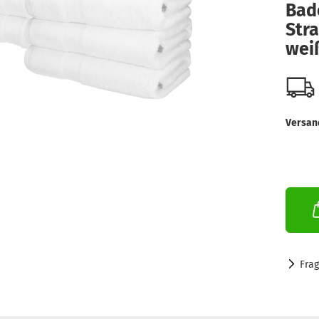
Bad
Str
wei
Versan
Fra