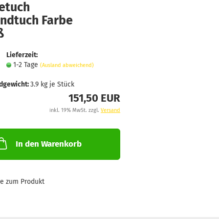
etuch
andtuch Farbe
ß
Lieferzeit:
1-2 Tage
(Ausland abweichend)
dgewicht:
3.9
kg je Stück
151,50 EUR
inkl. 19% MwSt. zzgl.
Versand
In den Warenkorb
ge zum Produkt