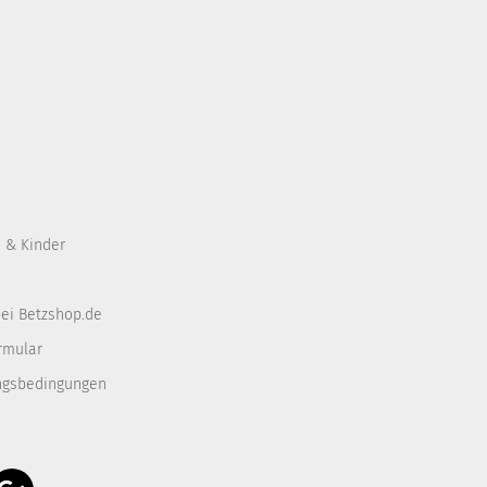
 & Kinder
ei Betzshop.de
rmular
ngsbedingungen