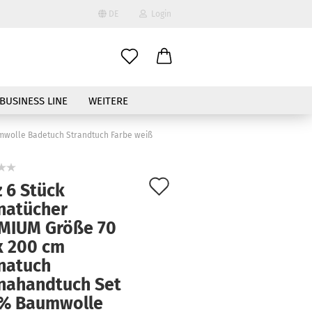
DE
Login
ählen
BUSINESS LINE
WEITERE
mwolle Badetuch Strandtuch Farbe weiß
Auf
 6 Stück
den
natücher
to erstellen
MIUM Größe 70
Merkzettel
swort vergessen?
x 200 cm
natuch
nahandtuch Set
% Baumwolle