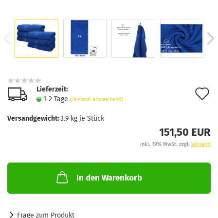
Lieferzeit:
A
1-2 Tage
(Ausland abweichend)
d
Versandgewicht:
3.9
kg je Stück
M
151,50 EUR
inkl. 19% MwSt. zzgl.
Versand
In den Warenkorb
Frage zum Produkt