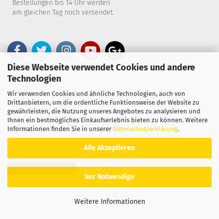
Bestellungen bis 14 Uhr werden
am gleichen Tag noch versendet.
Kundenservice
Diese Webseite verwendet Cookies und andere
Technologien
Kontaktformular
Wir verwenden Cookies und ähnliche Technologien, auch von
Drittanbietern, um die ordentliche Funktionsweise der Website zu
Telefon 0738798890
gewährleisten, die Nutzung unseres Angebotes zu analysieren und
Ihnen ein bestmögliches Einkaufserlebnis bieten zu können. Weitere
B2B-SHOP
Informationen finden Sie in unserer
Datenschutzerklärung
.
Alle Akzeptieren
Vertrag widerrufen
Nur Notwendige
Copyright 2026. All Rights Reserved.
Weitere Informationen