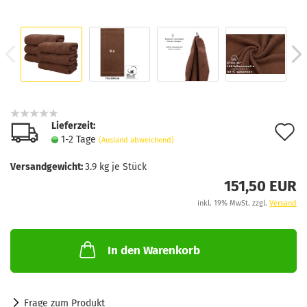
Lieferzeit:
A
1-2 Tage
(Ausland abweichend)
d
Versandgewicht:
3.9
kg je Stück
M
151,50 EUR
inkl. 19% MwSt. zzgl.
Versand
In den Warenkorb
Frage zum Produkt