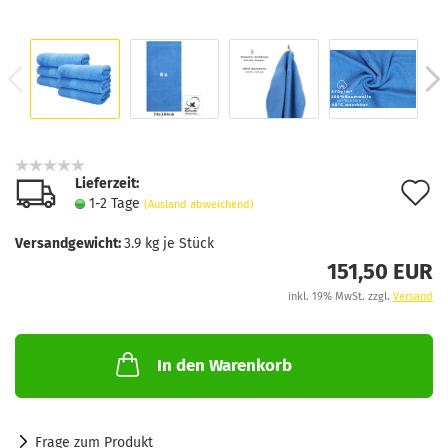
Lieferzeit:
A
1-2 Tage
(Ausland abweichend)
d
Versandgewicht:
3.9
kg je Stück
M
151,50 EUR
inkl. 19% MwSt. zzgl.
Versand
In den Warenkorb
Frage zum Produkt