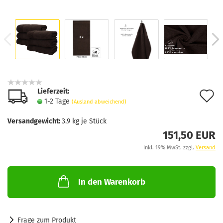
Lieferzeit:
A
1-2 Tage
(Ausland abweichend)
d
Versandgewicht:
3.9
kg je Stück
M
151,50 EUR
inkl. 19% MwSt. zzgl.
Versand
In den Warenkorb
Frage zum Produkt