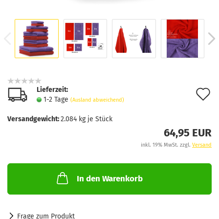
Lieferzeit:
A
1-2 Tage
(Ausland abweichend)
d
Versandgewicht:
2.084
kg je Stück
M
64,95 EUR
inkl. 19% MwSt. zzgl.
Versand
In den Warenkorb
Frage zum Produkt